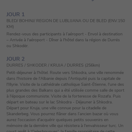
JOUR 1
BLED/ BOHINJ/ REGION DE LUBLIJANA OU DE BLED (ENV.150
KM)
Rendez-vous des participants à l’aéroport - Envol à destination
– Arrivée à l'aéroport - Dîner à l'hôtel dans la région de Durrës
ou Shkodër.
JOUR 2
DURRES / SHKODER / KRUJA / DURRES (256km)
Petit-déjeuner à l'hôtel. Route vers Shkodra, une ville renommée
dans l'histoire de l'Albanie depuis l'Antiquité puis la capitale de
l'Illyrie. Visite de la cathédrale catholique Saint-Étienne, l'une des
plus grandes des Balkans qui a été utilisée comme salle de sport
à l'époque communiste. Visite de la forteresse de Rozafa. Puis
départ en bateau sur le lac Shkodra - Déjeuner à Shkodra.
Départ pour Kruja, une ville connue pour la citadelle de
Skanderbeg. Vous pourrez flâner dans l’ancien bazar où vous
aurez l'occasion d'acquérir quelques petits souvenirs en
mémoire de la dernière ville qui résistera à l'envahisseur turc. Un
court arrêt à 'Qeleshpunues', la famille propriétaire de cette