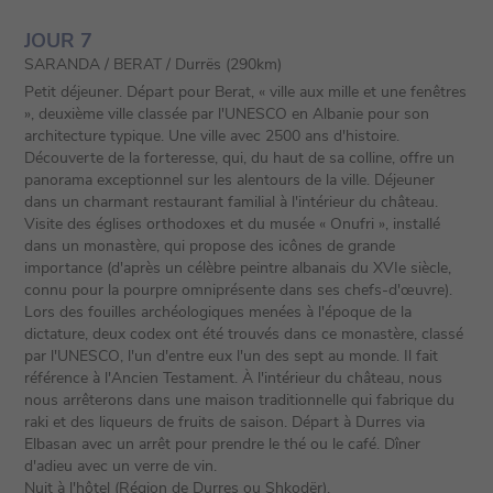
JOUR 7
SARANDA / BERAT / Durrës (290km)
Petit déjeuner. Départ pour Berat, « ville aux mille et une fenêtres
», deuxième ville classée par l'UNESCO en Albanie pour son
architecture typique. Une ville avec 2500 ans d'histoire.
Découverte de la forteresse, qui, du haut de sa colline, offre un
panorama exceptionnel sur les alentours de la ville. Déjeuner
dans un charmant restaurant familial à l'intérieur du château.
Visite des églises orthodoxes et du musée « Onufri », installé
dans un monastère, qui propose des icônes de grande
importance (d'après un célèbre peintre albanais du XVIe siècle,
connu pour la pourpre omniprésente dans ses chefs-d'œuvre).
Lors des fouilles archéologiques menées à l'époque de la
dictature, deux codex ont été trouvés dans ce monastère, classé
par l'UNESCO, l'un d'entre eux l'un des sept au monde. Il fait
référence à l'Ancien Testament. À l'intérieur du château, nous
nous arrêterons dans une maison traditionnelle qui fabrique du
raki et des liqueurs de fruits de saison. Départ à Durres via
Elbasan avec un arrêt pour prendre le thé ou le café. Dîner
d'adieu avec un verre de vin.
Nuit à l'hôtel (Région de Durres ou Shkodër).