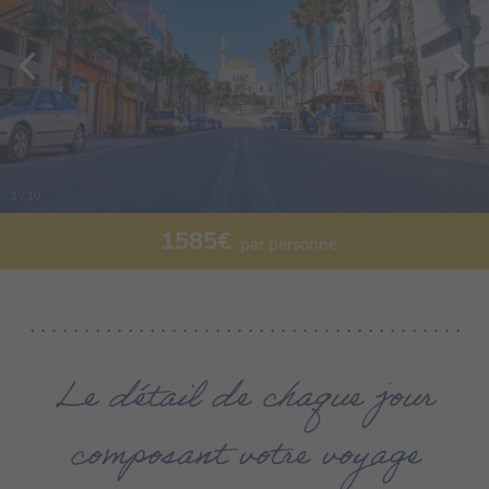
1
/
10
1585
€
par personne
Le détail de chaque jour
composant votre voyage