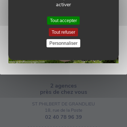
activer
Tout accepter
Tout refuser
Personnaliser
2 agences
près de chez vous
ST PHILBERT DE GRANDLIEU
18, rue de la Poste
02 40 78 96 39